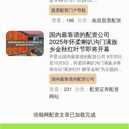
喜 9 49 07-31 10:29 03'....
股票配资门户导航
查看：
196
分类：
南昌股票配资
国内最靠谱的配资公司
2025年怀柔喇叭沟门满族
乡金秋红叶节即将开幕
尹星云国内最靠谱的配资公司 9月30日
至10月5日，怀柔区喇叭沟门满族乡将
举办以“满乡红叶 醉享金秋”为主题的第
二届金秋红叶节，为游客呈现集生态观
国内最靠谱的配资公司
赏、文化体验与....
查看：
231
分类：
配资证券配资
网站
倍顺网配资文章已加载完成