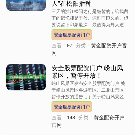
人”在松阳播种
三天的浙江松阳之行是短暂的，给我留
下的记忆却是丰盈、深刻而恒久的。但
要说留下印象最深，最值得为外人道的
又是什么呢？那我会毫不掩饰地说，就
安全股票配资门户
是一批爱艺术爱古村爱自然....
查看：
97
分类：
黄金配资开户官
网
安全股票配资门户 崂山风
景区，暂停开放！
崂山风景区发布安全股票配资门户 关
于崂山风景区各游览区、二龙山景区
暂停开放的通告 ↓↓ 关于崂山风景区各
游览区、二龙山景区 暂停开放的通告
安全股票配资门户
亲爱的游客朋友们：....
查看：
148
分类：
黄金配资开户
官网