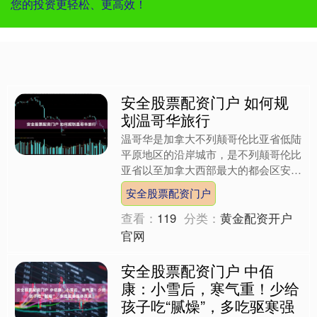
您的投资更轻松、更高效！
安全股票配资门户 如何规
划温哥华旅行
温哥华是加拿大不列颠哥伦比亚省低陆
平原地区的沿岸城市，是不列颠哥伦比
亚省以至加拿大西部最大的都会区安全
股票配资门户，这里风景优美，环境宜
安全股票配资门户
人，深受游客欢迎。 温哥....
查看：
119
分类：
黄金配资开户
官网
安全股票配资门户 中佰
康：小雪后，寒气重！少给
孩子吃“腻燥”，多吃驱寒强