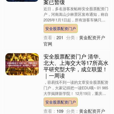
案已暂缓
近日，多名游客发帖称安全股票配资门
户，河南嵩山少林景区发布通知，称自
2026年1月1日起，所有游客车辆只能
停在新的游客中心停车场，然后转乘
安全股票配资门户
50元接驳车往返景区。....
查看：
201
分类：
黄金配资开户
官网
安全股票配资门户 清华、
北大、上海交大等17所高水
平研究型大学，成立联盟！
｜一周读
，容易找不到一读的文章安全股票配资
门户，大家记得把一读EDU哦~ 01 985
大学揭牌新学院！ 12月19日，重庆大
学智能汽车技术学院合作共建签约暨揭
安全股票配资门户
牌活动举行....
查看：
109
分类：
黄金配资开户