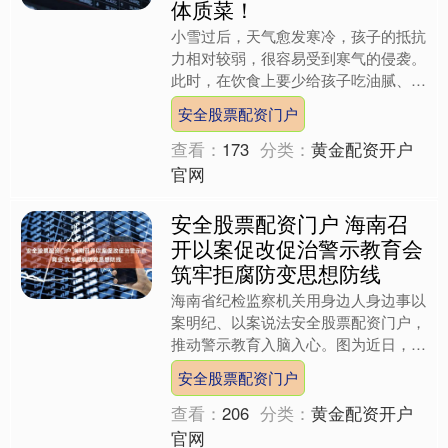
体质菜！
小雪过后，天气愈发寒冷，孩子的抵抗
力相对较弱，很容易受到寒气的侵袭。
此时，在饮食上要少给孩子吃油腻、燥
热的食物安全股票配资门户，多安排一
安全股票配资门户
些能驱寒、增强体质的菜肴....
查看：
173
分类：
黄金配资开户
官网
安全股票配资门户 海南召
开以案促改促治警示教育会
筑牢拒腐防变思想防线
海南省纪检监察机关用身边人身边事以
案明纪、以案说法安全股票配资门户，
推动警示教育入脑入心。图为近日，三
亚市纪委监委组织党员干部到市反腐倡
安全股票配资门户
廉警示教育基地开展警示教....
查看：
206
分类：
黄金配资开户
官网