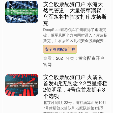
安全股票配资门户 水淹天
然气管道，大量俄军溺毙！
乌军叛将指挥攻打库皮扬斯
克
DeepState宣称俄军在州取得了迅速突
破，俄军从两个方向同时进入了库皮扬
斯克，并在居民区扎根安全股票配资门
户，来自北方的灰色区域已蔓延到市中
安全股票配资门户
心。 鉴于Dee....
查看：
202
分类：
黄金配资开户
官网
安全股票配资门户 火箭队
首发4虎无悬念？2巨星搭档
2位明星，4号位首发拥有3
个选项
北京时间9月22号，满打满算距离10月
7号休斯敦火箭队和老鹰队的第1场季