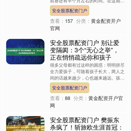
前赛还有半个月左右的时间。在这期
间，火箭队会进行几天的训练营，而且
安全股票配资门户
球员们可能还会提前在一....
查看：
157
分类：
黄金配资开户
官网
安全股票配资门户 别让爱
变隔阂：3个“无心之举”，
正在悄悄疏远你和孩子
很多父母都有过这样的困惑：明明拼尽
全力爱孩子，可随着孩子长大，两人之
间的话越来越少，心也越来越远。孩子
不再主动分享自己的事情，无论是学习
安全股票配资门户
还是生活，回家总喜欢自己....
查看：
88
分类：
黄金配资开户官
网
安全股票配资门户 樊振东
杀疯了！斩旅欧生涯首冠：