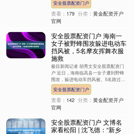
安全股票配资门户
股“热可可”风，仿佛这浓郁的....
查看：
179
分类：
黄金配资开户
官网
安全股票配资门户 海南一
女子被野蜂围攻躲进电动车
挡风被，5名摩友挥舞衣服
施救
极目新闻记者 胡秀文安全股票配资门
户 近日，海南临高县一女子遭到野蜂
围攻，躲进电动车挡风被。5名路过的
热心摩友挥舞衣服赶走野蜂，救出女
安全股票配资门户
子。 社交平台的视频显示，....
查看：
142
分类：
黄金配资开户
官网
安全股票配资门户 文博名
家看松阳 | 沈飞德：“新乡