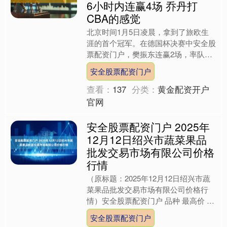
6小时内连赢4场 乔丹打
CBA的感觉
北京时间1月5日凌晨，拿到了旅欧生
涯的首个冠军。在德国杯决赛中安全股
票配资门户，樊振东连赢2场，率队夺
冠。赛后，他也被评为了最有价值球
安全股票配资门户
员。 昨日晚间，德国杯半决....
查看：
137
分类：
黄金配资开户
官网
安全股票配资门户 2025年
12月12日绍兴市蔬菜果品
批发交易市场有限公司价格
行情
（原标题：2025年12月12日绍兴市蔬
菜果品批发交易市场有限公司价格行
情）安全股票配资门户 品种 最高价 最
低价 大宗价 大白菜 -- -- 2.20 油菜 ....
安全股票配资门户